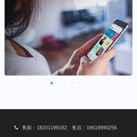
售前：18201199162 售后：16619990256